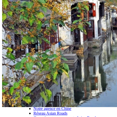
Hubei
Sichuan 四川
Tibet 西藏
Yunnan 云南
Circuits
Organisation
Circuits sur mesure
Nos Petits Groupes
Ambiance
Classique et incontournables
Culture & expériences
Nature et grands paysages
Famille et enfants
Trekking et aventure
Luxe et exception
Où et quand partir ?
Printemps
Eté
Automne
Hiver
Infos pratiques
Notre agence
Notre agence en Chine
Réseau Asian Roads