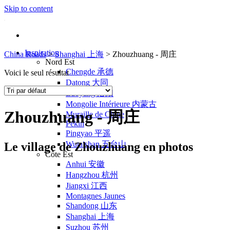
Skip to content
Inspiration
China Roads
>
Shanghai 上海
>
Zhouzhuang - 周庄
Nord Est
Chengde 承德
Voici le seul résultat
Datong 大同
Luoyang 洛阳
Mongolie Intérieure 内蒙古
Zhouzhuang - 周庄
Muraille de Chine
Pékin
Pingyao 平遥
Wutaishan 五台山
Le village de Zhouzhuang en photos
Côte Est
Anhui 安徽
Hangzhou 杭州
Jiangxi 江西
Montagnes Jaunes
Shandong 山东
Shanghai 上海
Suzhou 苏州