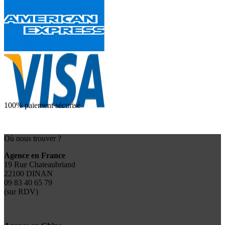
100% paiement sécurisé
Où nous trouver ?
Agence en France
19 Rue Chateaubriand
22100 DINAN
09 83 40 65 79
(sur RDV)