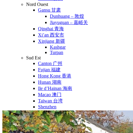
Nord Ouest
Gansu 甘肃
Dunhuang – 敦煌
Jiayuguan – 嘉峪关
Qinghai 青海
Xi’an 西安市
Xinjiang 新疆
Kashgar
Turpan
Sud Est
Canton 广州
Fujian 福建
Hong Kong 香港
Hunan 湖南
Ile d’Hainan 海南
Macao 澳门
Taïwan 台湾
Shenzhen
Sud Ouest
Chongqing 重庆
Guangxi 广西
Guizhou 贵州