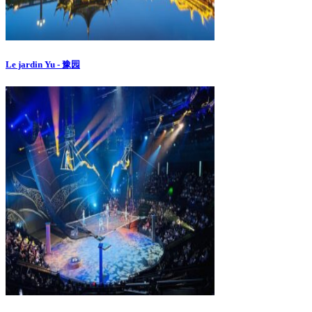
Le jardin Yu - 豫园