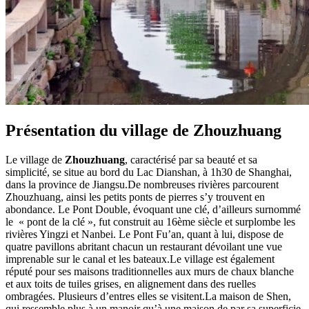
Présentation du village de Zhouzhuang
Le village de
Zhouzhuang
, caractérisé par sa beauté et sa
simplicité, se situe au bord du Lac Dianshan, à 1h30 de Shanghai,
dans la province de Jiangsu.De nombreuses rivières parcourent
Zhouzhuang, ainsi les petits ponts de pierres s’y trouvent en
abondance. Le Pont Double, évoquant une clé, d’ailleurs surnommé
le « pont de la clé », fut construit au 16ème siècle et surplombe les
rivières Yingzi et Nanbei. Le Pont Fu’an, quant à lui, dispose de
quatre pavillons abritant chacun un restaurant dévoilant une vue
imprenable sur le canal et les bateaux.Le village est également
réputé pour ses maisons traditionnelles aux murs de chaux blanche
et aux toits de tuiles grises, en alignement dans des ruelles
ombragées. Plusieurs d’entres elles se visitent.La maison de Shen,
qui ressemble plus à un manoir qu’à une maison de par sa superficie