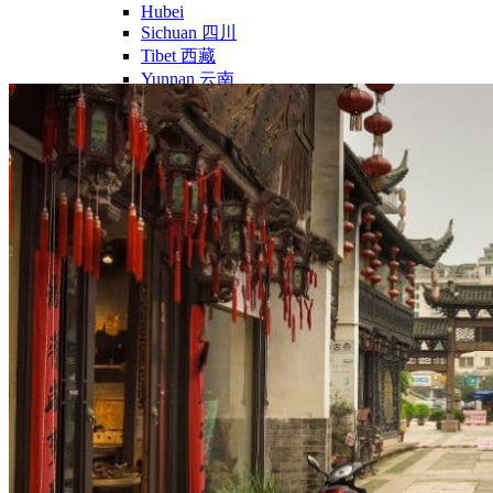
Hubei
Sichuan 四川
Tibet 西藏
Yunnan 云南
Circuits
Organisation
Circuits sur mesure
Nos Petits Groupes
Ambiance
Classique et incontournables
Culture & expériences
Nature et grands paysages
Famille et enfants
Trekking et aventure
Luxe et exception
Où et quand partir ?
Printemps
Eté
Automne
Hiver
Infos pratiques
Notre agence
Notre agence en Chine
Réseau Asian Roads