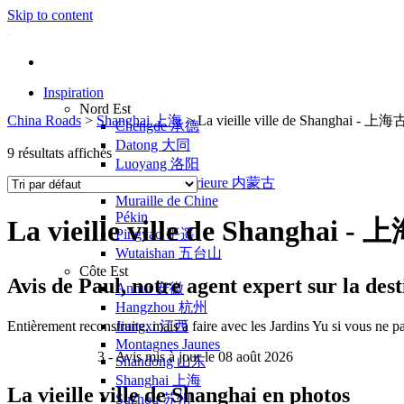
Skip to content
Inspiration
Nord Est
China Roads
>
Shanghai 上海
>
La vieille ville de Shanghai - 上
Chengde 承德
Datong 大同
9 résultats affichés
Luoyang 洛阳
Mongolie Intérieure 内蒙古
Muraille de Chine
Pékin
La vieille ville de Shanghai 
Pingyao 平遥
Wutaishan 五台山
Côte Est
Avis de
Paul
, notre agent expert sur la de
Anhui 安徽
Hangzhou 杭州
Entièrement reconstruite, mais à faire avec les Jardins Yu si vous ne 
Jiangxi 江西
Montagnes Jaunes
3
- Avis mis à jour le 08 août 2026
Shandong 山东
Shanghai 上海
La vieille ville de Shanghai en photos
Suzhou 苏州