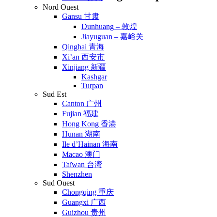
Nord Ouest
Gansu 甘肃
Dunhuang – 敦煌
Jiayuguan – 嘉峪关
Qinghai 青海
Xi’an 西安市
Xinjiang 新疆
Kashgar
Turpan
Sud Est
Canton 广州
Fujian 福建
Hong Kong 香港
Hunan 湖南
Ile d’Hainan 海南
Macao 澳门
Taïwan 台湾
Shenzhen
Sud Ouest
Chongqing 重庆
Guangxi 广西
Guizhou 贵州