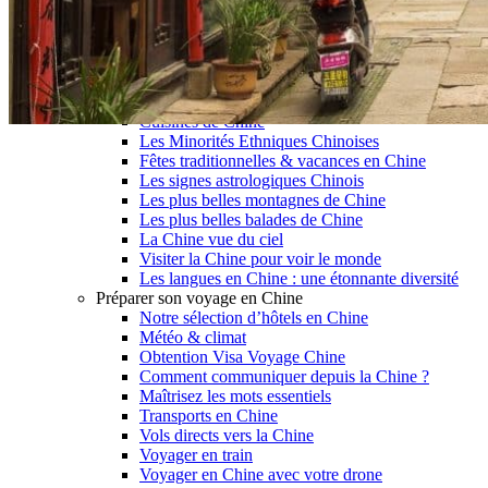
Garanties et engagements Asian Roads
Avis de nos voyageurs
Voyages d’affaires en Chine
Voyage scolaire et culturel en Chine
La Chine & ses secrets
Présentation de la Chine
Cuisines de Chine
Les Minorités Ethniques Chinoises
Fêtes traditionnelles & vacances en Chine
Les signes astrologiques Chinois
Les plus belles montagnes de Chine
Les plus belles balades de Chine
La Chine vue du ciel
Visiter la Chine pour voir le monde
Les langues en Chine : une étonnante diversité
Préparer son voyage en Chine
Notre sélection d’hôtels en Chine
Météo & climat
Obtention Visa Voyage Chine
Comment communiquer depuis la Chine ?
Maîtrisez les mots essentiels
Transports en Chine
Vols directs vers la Chine
Voyager en train
Voyager en Chine avec votre drone