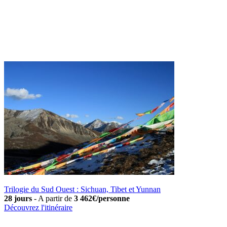
Trilogie du Sud Ouest : Sichuan, Tibet et Yunnan
28 jours
-
A partir de
3 462€/personne
Découvrez l'itinéraire