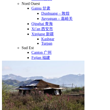
Nord Ouest
Gansu 甘肃
Dunhuang – 敦煌
Jiayuguan – 嘉峪关
Qinghai 青海
Xi’an 西安市
Xinjiang 新疆
Kashgar
Turpan
Sud Est
Canton 广州
Fujian 福建
Hong Kong 香港
Hunan 湖南
Ile d’Hainan 海南
Macao 澳门
Taïwan 台湾
Shenzhen
Sud Ouest
Chongqing 重庆
Guangxi 广西
Guizhou 贵州