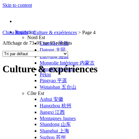
Skip to content
Inspiration
China Roads
>
Culture & expériences
>
Page 4
Nord Est
Affichage de 73–95 sur 95 résultats
Chengde 承德
Datong 大同
Luoyang 洛阳
Mongolie Intérieure 内蒙古
Culture & expériences
Muraille de Chine
Pékin
Pingyao 平遥
Wutaishan 五台山
Côte Est
Anhui 安徽
Hangzhou 杭州
Jiangxi 江西
Montagnes Jaunes
Shandong 山东
Shanghai 上海
Suzhou 苏州