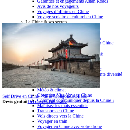
Garanties et engagements Asian Roads
Avis de nos voyageurs
Voyages d’affaires en Chine
Voyage scolaire et culturel en Chine
La Chine & ses secrets
Présentation de la Chine
Cuisines de Chine
Les Minorités Ethniques Chinoises
Fêtes traditionnelles & vacances en Chine
Les signes astrologiques Chinois
Les plus belles montagnes de Chine
Les plus belles balades de Chine
La Chine vue du ciel
Visiter la Chine pour voir le monde
Les langues en Chine : une étonnante diversité
Préparer son voyage en Chine
Notre sélection d’hôtels en Chine
Météo & climat
Obtention Visa Voyage Chine
Self Drive en Chine – de la Mongolie au Laos
Comment communiquer depuis la Chine ?
Devis gratuit
Découvrez l'itinéraire
Maîtrisez les mots essentiels
Transports en Chine
Vols directs vers la Chine
Voyager en train
Voyager en Chine avec votre drone