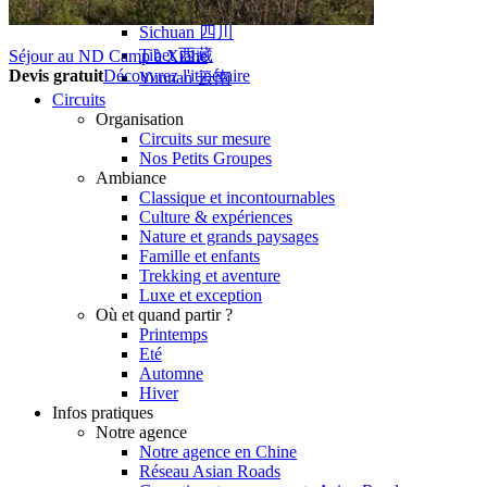
Hubei
Sichuan 四川
Tibet 西藏
Séjour au ND Camp à Xiahe
Devis gratuit
Découvrez l'itinéraire
Yunnan 云南
Circuits
Organisation
Circuits sur mesure
Nos Petits Groupes
Ambiance
Classique et incontournables
Culture & expériences
Nature et grands paysages
Famille et enfants
Trekking et aventure
Luxe et exception
Où et quand partir ?
Printemps
Eté
Automne
Hiver
Infos pratiques
Notre agence
Notre agence en Chine
Réseau Asian Roads