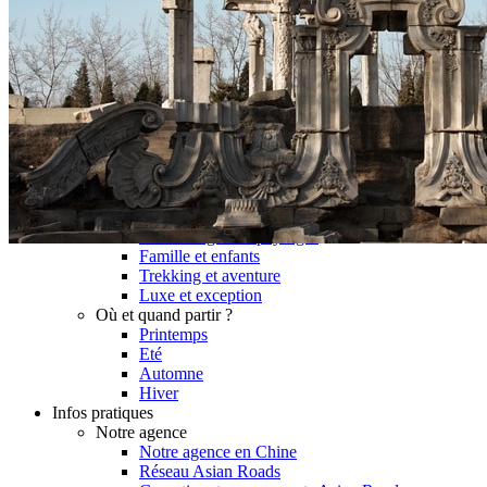
Hubei
Sichuan 四川
Tibet 西藏
Yunnan 云南
Circuits
Organisation
Circuits sur mesure
Nos Petits Groupes
Ambiance
Classique et incontournables
Culture & expériences
Nature et grands paysages
Famille et enfants
Trekking et aventure
Luxe et exception
Où et quand partir ?
Printemps
Eté
Automne
Hiver
Infos pratiques
Notre agence
Notre agence en Chine
Réseau Asian Roads