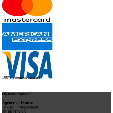
100% paiement sécurisé
Où nous trouver ?
Agence en France
19 Rue Chateaubriand
22100 DINAN