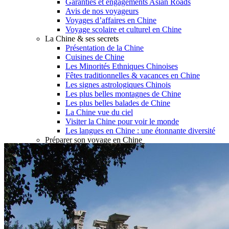
Garanties et engagements Asian Roads
Avis de nos voyageurs
Voyages d’affaires en Chine
Voyage scolaire et culturel en Chine
La Chine & ses secrets
Présentation de la Chine
Cuisines de Chine
Les Minorités Ethniques Chinoises
Fêtes traditionnelles & vacances en Chine
Les signes astrologiques Chinois
Les plus belles montagnes de Chine
Les plus belles balades de Chine
La Chine vue du ciel
Visiter la Chine pour voir le monde
Les langues en Chine : une étonnante diversité
Préparer son voyage en Chine
Notre sélection d’hôtels en Chine
Météo & climat
Obtention Visa Voyage Chine
Comment communiquer depuis la Chine ?
Maîtrisez les mots essentiels
Transports en Chine
Vols directs vers la Chine
Voyager en train
Voyager en Chine avec votre drone