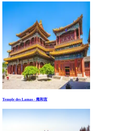
Temple des Lamas - 雍和宫