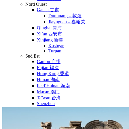
Nord Ouest
Gansu 甘肃
Dunhuang – 敦煌
Jiayuguan – 嘉峪关
Qinghai 青海
Xi’an 西安市
Xinjiang 新疆
Kashgar
Turpan
Sud Est
Canton 广州
Fujian 福建
Hong Kong 香港
Hunan 湖南
Ile d’Hainan 海南
Macao 澳门
Taïwan 台湾
Shenzhen
Sud Ouest
Chongqing 重庆
Guangxi 广西
Guizhou 贵州