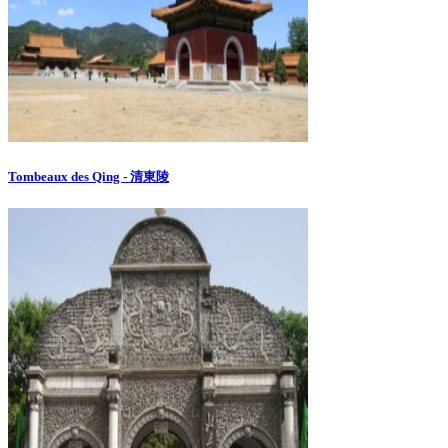
Tombeaux des Qing - 清東陵