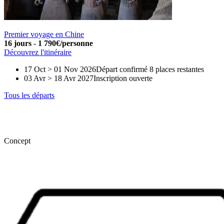
Premier voyage en Chine
16 jours
-
1 790€/personne
Découvrez l'itinéraire
17 Oct > 01 Nov 2026
Départ confirmé
8 places restantes
03 Avr > 18 Avr 2027
Inscription ouverte
Tous les départs
Concept