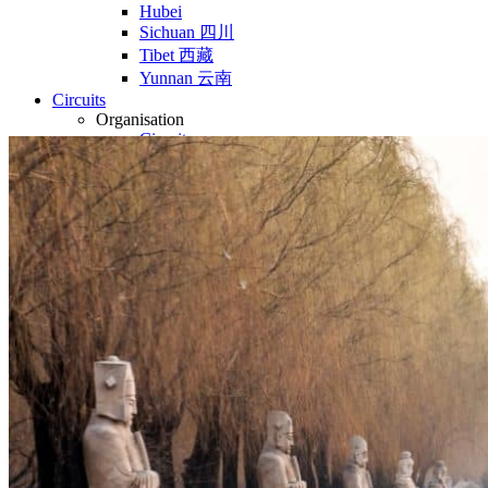
Hubei
Sichuan 四川
Tibet 西藏
Yunnan 云南
Circuits
Organisation
Circuits sur mesure
Nos Petits Groupes
Ambiance
Classique et incontournables
Culture & expériences
Nature et grands paysages
Famille et enfants
Trekking et aventure
Luxe et exception
Où et quand partir ?
Printemps
Eté
Automne
Hiver
Infos pratiques
Notre agence
Notre agence en Chine
Réseau Asian Roads