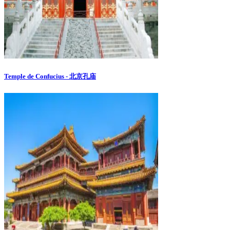
Temple de Confucius - 北京孔庙