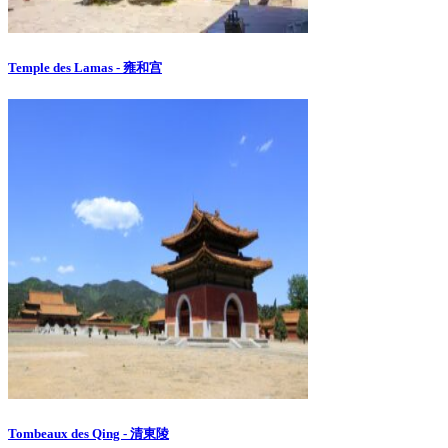
Temple des Lamas - 雍和宫
Tombeaux des Qing - 清東陵