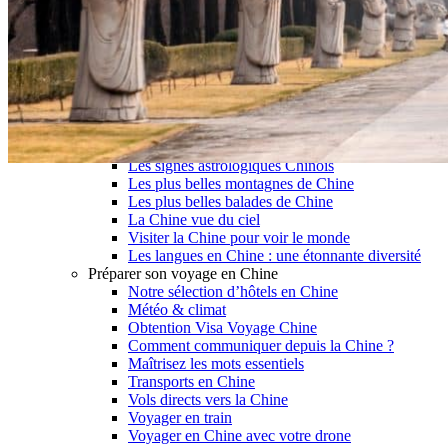
Garanties et engagements Asian Roads
Avis de nos voyageurs
Voyages d’affaires en Chine
Voyage scolaire et culturel en Chine
La Chine & ses secrets
Présentation de la Chine
Cuisines de Chine
Les Minorités Ethniques Chinoises
Fêtes traditionnelles & vacances en Chine
Les signes astrologiques Chinois
Les plus belles montagnes de Chine
Les plus belles balades de Chine
La Chine vue du ciel
Visiter la Chine pour voir le monde
Les langues en Chine : une étonnante diversité
Préparer son voyage en Chine
Notre sélection d’hôtels en Chine
Météo & climat
Obtention Visa Voyage Chine
Comment communiquer depuis la Chine ?
Maîtrisez les mots essentiels
Transports en Chine
Vols directs vers la Chine
Voyager en train
Voyager en Chine avec votre drone