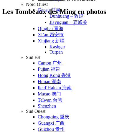
Nord Ouest
Gansu 甘肃
Les Tombeaux des Ming en photos
Dunhuang – 敦煌
Jiayuguan – 嘉峪关
Qinghai 青海
Xi’an 西安市
Xinjiang 新疆
Kashgar
Turpan
Sud Est
Canton 广州
Fujian 福建
Hong Kong 香港
Hunan 湖南
Ile d’Hainan 海南
Macao 澳门
Taïwan 台湾
Shenzhen
Sud Ouest
Chongqing 重庆
Guangxi 广西
Guizhou 贵州