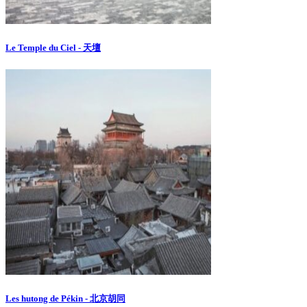
Le Temple du Ciel - 天壇
Les hutong de Pékin - 北京胡同