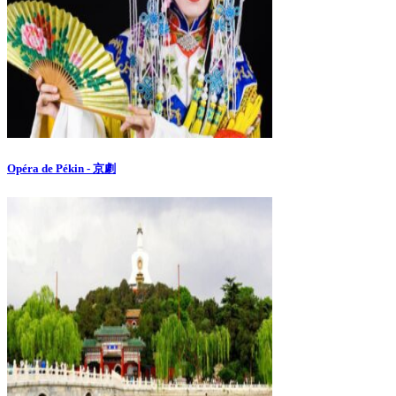
Opéra de Pékin - 京劇