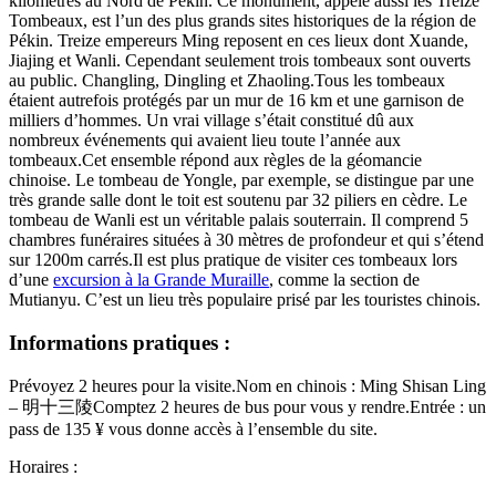
kilomètres au Nord de Pékin. Ce monument, appelé aussi les Treize
Tombeaux, est l’un des plus grands sites historiques de la région de
Pékin. Treize empereurs Ming reposent en ces lieux dont Xuande,
Jiajing et Wanli. Cependant seulement trois tombeaux sont ouverts
au public. Changling, Dingling et Zhaoling.Tous les tombeaux
étaient autrefois protégés par un mur de 16 km et une garnison de
milliers d’hommes. Un vrai village s’était constitué dû aux
nombreux événements qui avaient lieu toute l’année aux
tombeaux.Cet ensemble répond aux règles de la géomancie
chinoise. Le tombeau de Yongle, par exemple, se distingue par une
très grande salle dont le toit est soutenu par 32 piliers en cèdre. Le
tombeau de Wanli est un véritable palais souterrain. Il comprend 5
chambres funéraires situées à 30 mètres de profondeur et qui s’étend
sur 1200m carrés.Il est plus pratique de visiter ces tombeaux lors
d’une
excursion à la Grande Muraille
, comme la section de
Mutianyu. C’est un lieu très populaire prisé par les touristes chinois.
Informations pratiques :
Prévoyez 2 heures pour la visite.Nom en chinois : Ming Shisan Ling
– 明十三陵Comptez 2 heures de bus pour vous y rendre.Entrée : un
pass de 135 ¥ vous donne accès à l’ensemble du site.
Horaires :