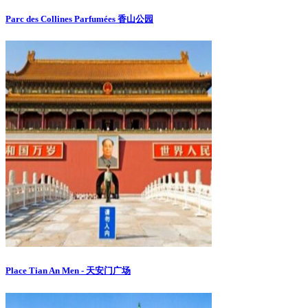
Parc des Collines Parfumées 香山公园
Place Tian An Men - 天安门广场