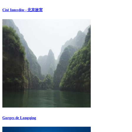
Cité Interdite - 北京故宮
Gorges de Longqing