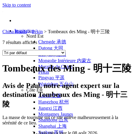
Skip to content
Inspiration
China Roads
>
Pékin
>
Tombeaux des Ming - 明十三陵
Nord Est
Chengde 承德
7 résultats affichés
Datong 大同
Luoyang 洛阳
Mongolie Intérieure 内蒙古
Tombeaux des Ming - 明十三陵
Muraille de Chine
Pékin
Pingyao 平遥
Wutaishan 五台山
Avis de
Paul
, notre agent expert sur la
Côte Est
destination Tombeaux des Ming - 明十三
Anhui 安徽
Hangzhou 杭州
陵
Jiangxi 江西
Montagnes Jaunes
La masse de tourisme sur ce site enlève malheureusement à la
Shandong 山东
sérénité de ce lieu.
Shanghai 上海
Suzhou 苏州
3
- Avis mis à jour le 08 août 2026